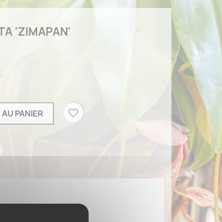
A 'ZIMAPAN'
.
favorite_border
 AU PANIER