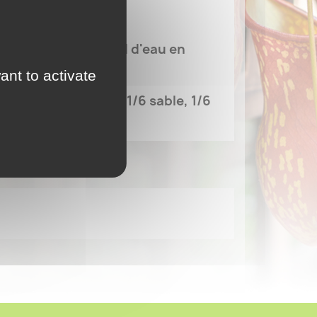
 hiver.
 hiver, un petit fond d'eau en
ion.
ant to activate
blonde, 1/6 litière, 1/6 sable, 1/6
lite, 1/6 pouzzolane.