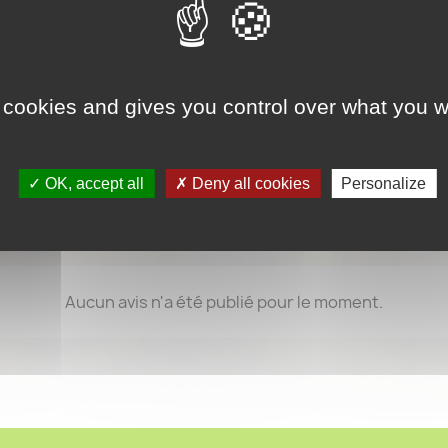
Entretien
Température: 5°C en
Arrosage: au sec en
période de végétat
 cookies and gives you control over what you w
Exposition: ombre
Substrat: 1/6 tourbe 
vermiculite, 1/6 per
OK, accept all
Deny all cookies
Personalize
Aucun avis n'a été publié pour le moment.