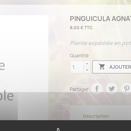
PINGUICULA AGNAT
8,00 €
TTC
Plante expédiée en pot
Quantité

AJOUTER
Partager
Description