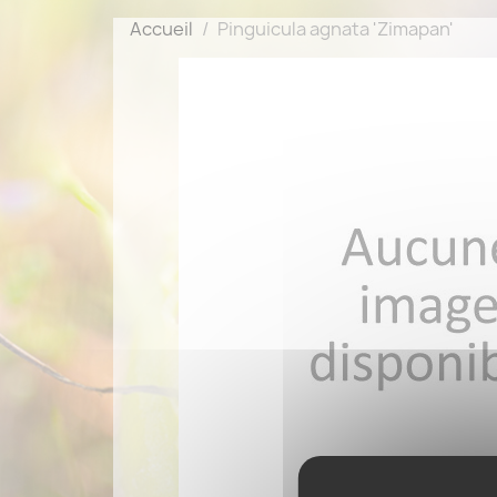
Accueil
Pinguicula agnata 'Zimapan'