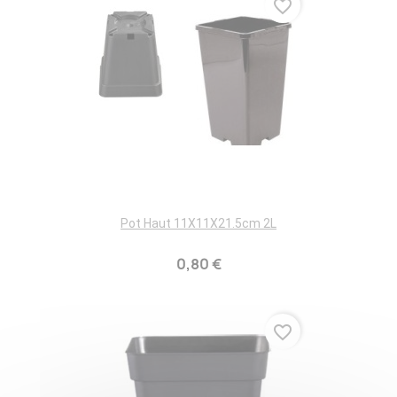
favorite_border
Pot Haut 11X11X21.5cm 2L
0,80 €
favorite_border