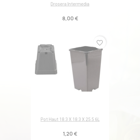
Drosera Intermedia
8,00 €
favorite_border
Pot Haut 18.3 X 18.3 X 25.5 6L
1,20 €