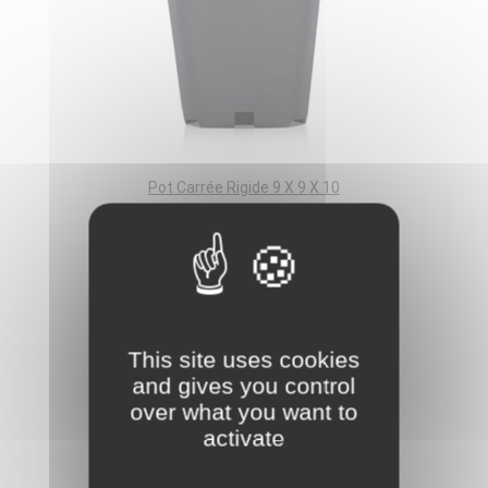
Pot Carrée Rigide 9 X 9 X 10
0,20 €
favorite_border
This site uses cookies
and gives you control
over what you want to
activate