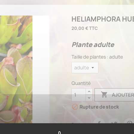
HELIAMPHORA HUB
20,00 €
TTC
Plante adulte
Taille de plantes : adulte
Quantité

AJOUTER

Rupture de stock
Partager