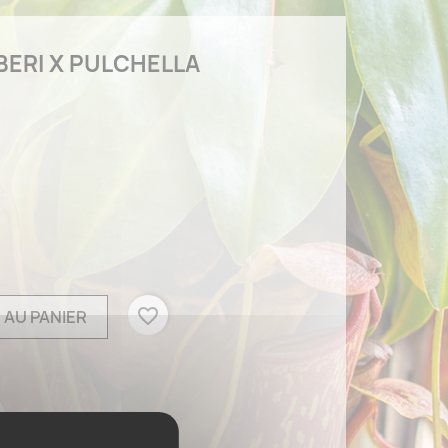
ERI X PULCHELLA
favorite_border
 AU PANIER